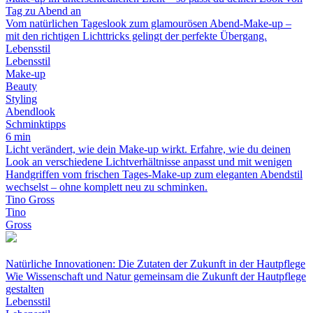
Tag zu Abend an
Vom natürlichen Tageslook zum glamourösen Abend-Make-up –
mit den richtigen Lichttricks gelingt der perfekte Übergang.
Lebensstil
Lebensstil
Make-up
Beauty
Styling
Abendlook
Schminktipps
6 min
Licht verändert, wie dein Make-up wirkt. Erfahre, wie du deinen
Look an verschiedene Lichtverhältnisse anpasst und mit wenigen
Handgriffen vom frischen Tages-Make-up zum eleganten Abendstil
wechselst – ohne komplett neu zu schminken.
Tino Gross
Tino
Gross
Natürliche Innovationen: Die Zutaten der Zukunft in der Hautpflege
Wie Wissenschaft und Natur gemeinsam die Zukunft der Hautpflege
gestalten
Lebensstil