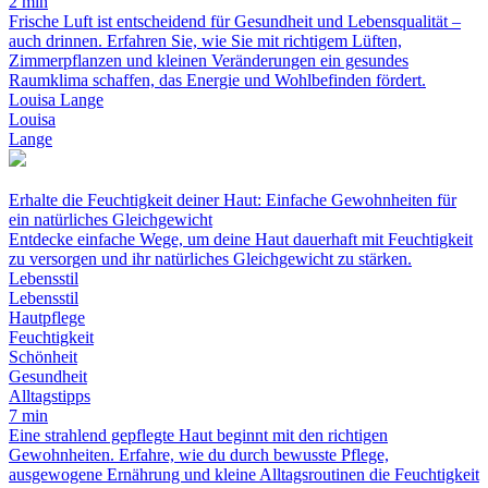
2 min
Frische Luft ist entscheidend für Gesundheit und Lebensqualität –
auch drinnen. Erfahren Sie, wie Sie mit richtigem Lüften,
Zimmerpflanzen und kleinen Veränderungen ein gesundes
Raumklima schaffen, das Energie und Wohlbefinden fördert.
Louisa Lange
Louisa
Lange
Erhalte die Feuchtigkeit deiner Haut: Einfache Gewohnheiten für
ein natürliches Gleichgewicht
Entdecke einfache Wege, um deine Haut dauerhaft mit Feuchtigkeit
zu versorgen und ihr natürliches Gleichgewicht zu stärken.
Lebensstil
Lebensstil
Hautpflege
Feuchtigkeit
Schönheit
Gesundheit
Alltagstipps
7 min
Eine strahlend gepflegte Haut beginnt mit den richtigen
Gewohnheiten. Erfahre, wie du durch bewusste Pflege,
ausgewogene Ernährung und kleine Alltagsroutinen die Feuchtigkeit