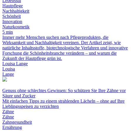
Lebensstil
Hautpflege
Nachhaltigkeit
Schönheit
Innovation
Naturkosmetik
5 min
Immer mehr Menschen suchen nach Pflegeprodukten, die
Wirksamkeit und Nachhaltigkeit vereinen. Der Artikel zeigt, wie
natürliche Inhaltsstoffe, biotechnologische Verfahren und innovative
Forschung die Schönheitsbranche verändern – und warum die
Zukunft der Hautpflege grün ist.
Louisa Lange
Louisa
Lange
Genuss ohne schlechtes Gewissen: So schützen Sie Ihre Zähne vor
Säure und Zucker
Mit einfachen Tipps zu einem strahlenden Lächeln – ohne auf Ihre
Lieblingsspeisen zu verzichten
Zähne
Zähne
Zahngesundheit
Ernährung