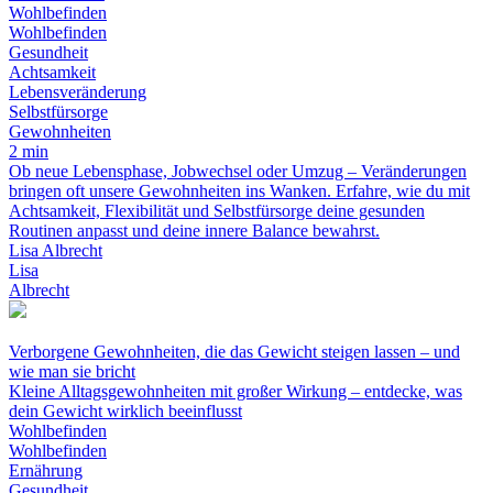
Wohlbefinden
Wohlbefinden
Gesundheit
Achtsamkeit
Lebensveränderung
Selbstfürsorge
Gewohnheiten
2 min
Ob neue Lebensphase, Jobwechsel oder Umzug – Veränderungen
bringen oft unsere Gewohnheiten ins Wanken. Erfahre, wie du mit
Achtsamkeit, Flexibilität und Selbstfürsorge deine gesunden
Routinen anpasst und deine innere Balance bewahrst.
Lisa Albrecht
Lisa
Albrecht
Verborgene Gewohnheiten, die das Gewicht steigen lassen – und
wie man sie bricht
Kleine Alltagsgewohnheiten mit großer Wirkung – entdecke, was
dein Gewicht wirklich beeinflusst
Wohlbefinden
Wohlbefinden
Ernährung
Gesundheit