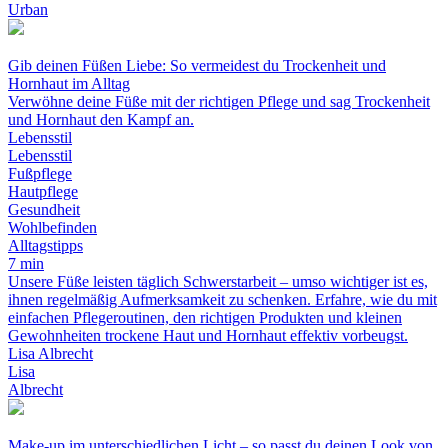
Urban
Gib deinen Füßen Liebe: So vermeidest du Trockenheit und
Hornhaut im Alltag
Verwöhne deine Füße mit der richtigen Pflege und sag Trockenheit
und Hornhaut den Kampf an.
Lebensstil
Lebensstil
Fußpflege
Hautpflege
Gesundheit
Wohlbefinden
Alltagstipps
7 min
Unsere Füße leisten täglich Schwerstarbeit – umso wichtiger ist es,
ihnen regelmäßig Aufmerksamkeit zu schenken. Erfahre, wie du mit
einfachen Pflegeroutinen, den richtigen Produkten und kleinen
Gewohnheiten trockene Haut und Hornhaut effektiv vorbeugst.
Lisa Albrecht
Lisa
Albrecht
Make-up im unterschiedlichen Licht – so passt du deinen Look von