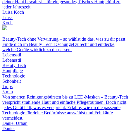
deiner Haut bewahrst – für ein gesundes, frisches Hautgefühl zu
jeder Jahreszeit.
Luisa Koch
Luisa
Koch
Beauty-Tech ohne Verwirrung – so wählst du das, was zu dir passt
Finde dich im Beauty-Tech-Dschungel zurecht und entdecke,
welche Geräte wirklich zu dir passen.
Lebensstil
Lebensstil
Beauty-Tech
Hautpflege
Technologie
Schönheit
Tipps
5 min
Von smarten Reinigungsbürsten bis zu LED-Masken – Beauty-Tech
verspricht strahlende Haut und einfache Pflegeroutinen. Doch nicht
jedes Gerät hält, was es verspricht. Erfahre, wie du die passende
Technologie für deine Bedürfnisse auswählst und Fehlkäufe
vermeidest.
Daniel Urban
Daniel